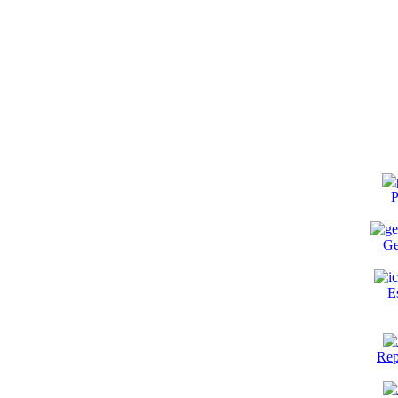
P
Ge
E
Rep