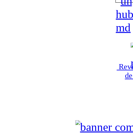
Revi
de