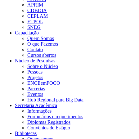
APRIM
CDBDIA
CEPLAM
ETPOL
SNEG
Capacitação
Quem Somos
O que Fazemos
Contato
Cursos abertos
Núcleo de Pesquisas
Sobre o Núcleo
Pessoas
Projetos
ENCEemFOCO
Parcerias
Eventos
Hub Regional para Big Data
Secretaria Acadêmica
Informações
Formulários e requerimentos
Diplomas Registrados
Convênios de Estágio
Bibliotecas
Quem somos