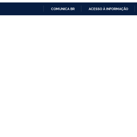
COMUNICA BR
ACESSO À INFORMAÇÃO
IR
PARA
O
CONTEÚDO