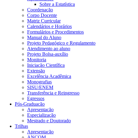
Sobre a Estatística
Coordenação
Corpo Docente
Matriz Curricular
Calendários e Horários
Formulários e Procedimentos
Manual do Aluno
Projeto Pedagógico e Regulamento
Atendimento ao aluno
Projeto Bolsa-auxílio
Monitoria
Iniciação Científica
Extensão
Excelência Acadêmica
Monografias
SISU/ENEM
Transferência e Reingresso
Egressos
Pós-Graduação
Apresentação
Especialização
Mestrado e Doutorado
Trilhas
Apresentação
ANCOM