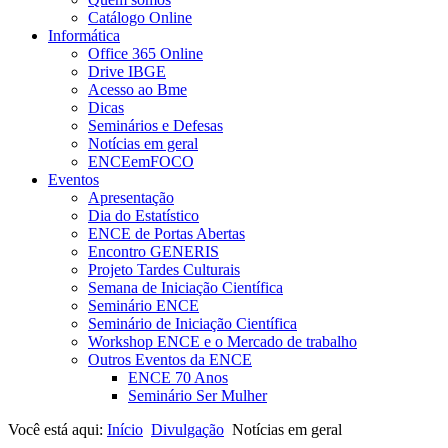
Catálogo Online
Informática
Office 365 Online
Drive IBGE
Acesso ao Bme
Dicas
Seminários e Defesas
Notícias em geral
ENCEemFOCO
Eventos
Apresentação
Dia do Estatístico
ENCE de Portas Abertas
Encontro GENERIS
Projeto Tardes Culturais
Semana de Iniciação Científica
Seminário ENCE
Seminário de Iniciação Científica
Workshop ENCE e o Mercado de trabalho
Outros Eventos da ENCE
ENCE 70 Anos
Seminário Ser Mulher
Você está aqui:
Início
Divulgação
Notícias em geral