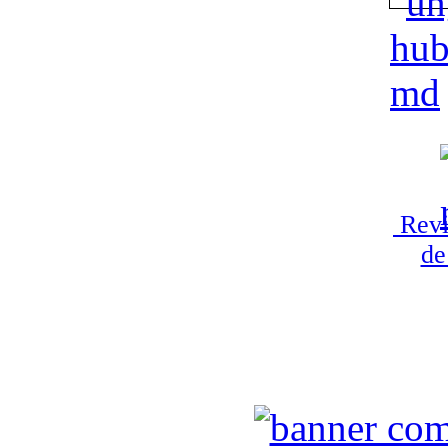
Revi
de