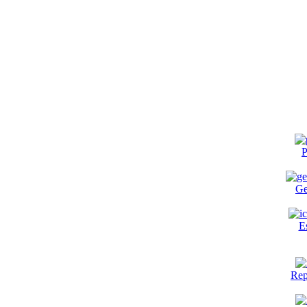
P
Ge
E
Rep