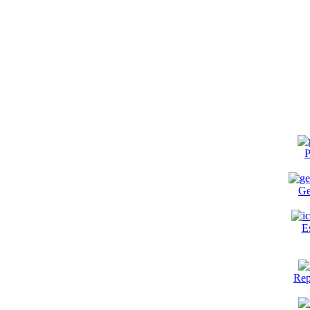
P
Ge
E
Rep