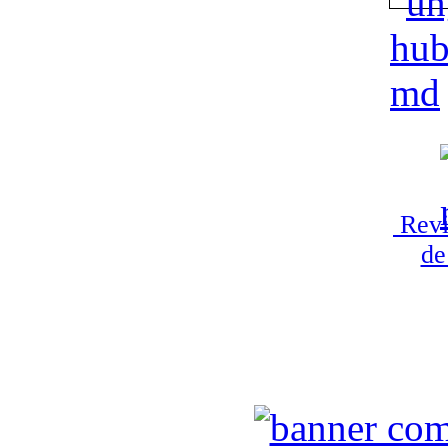
Revi
de