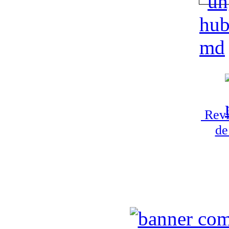
Revi
de