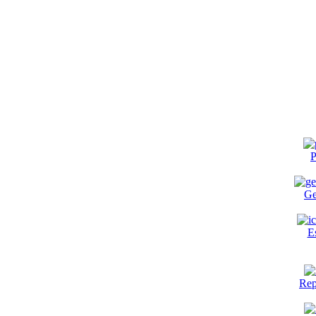
P
Ge
E
Rep