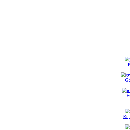
P
Ge
E
Rep