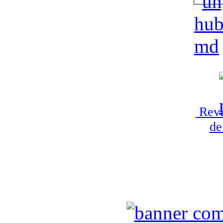
Revi
de