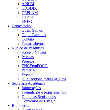
APRIM
CDBDIA
CEPLAM
ETPOL
SNEG
Capacitação
Quem Somos
O que Fazemos
Contato
Cursos abertos
Núcleo de Pesquisas
Sobre o Núcleo
Pessoas
Projetos
ENCEemFOCO
Parcerias
Eventos
Hub Regional para Big Data
Secretaria Acadêmica
Informações
Formulários e requerimentos
Diplomas Registrados
Convênios de Estágio
Bibliotecas
Quem somos