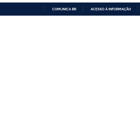
COMUNICA BR
ACESSO À INFORMAÇÃO
IR
PARA
O
CONTEÚDO