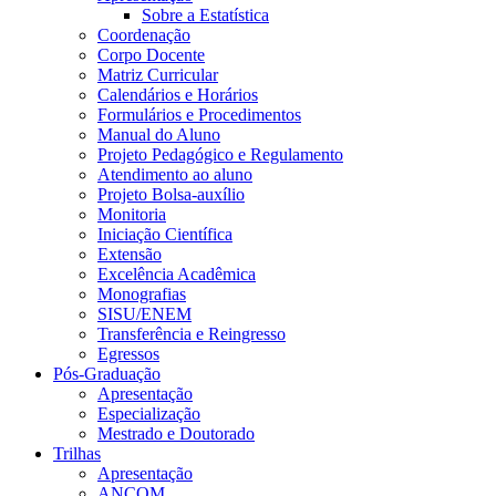
Sobre a Estatística
Coordenação
Corpo Docente
Matriz Curricular
Calendários e Horários
Formulários e Procedimentos
Manual do Aluno
Projeto Pedagógico e Regulamento
Atendimento ao aluno
Projeto Bolsa-auxílio
Monitoria
Iniciação Científica
Extensão
Excelência Acadêmica
Monografias
SISU/ENEM
Transferência e Reingresso
Egressos
Pós-Graduação
Apresentação
Especialização
Mestrado e Doutorado
Trilhas
Apresentação
ANCOM