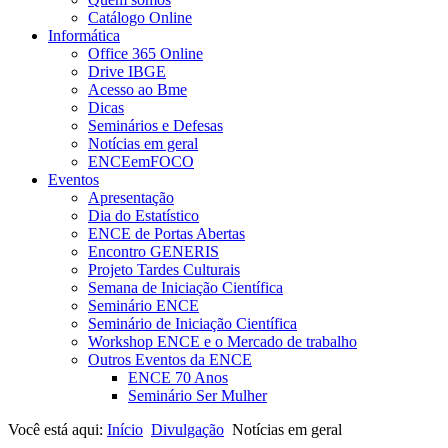
Catálogo Online
Informática
Office 365 Online
Drive IBGE
Acesso ao Bme
Dicas
Seminários e Defesas
Notícias em geral
ENCEemFOCO
Eventos
Apresentação
Dia do Estatístico
ENCE de Portas Abertas
Encontro GENERIS
Projeto Tardes Culturais
Semana de Iniciação Científica
Seminário ENCE
Seminário de Iniciação Científica
Workshop ENCE e o Mercado de trabalho
Outros Eventos da ENCE
ENCE 70 Anos
Seminário Ser Mulher
Você está aqui:
Início
Divulgação
Notícias em geral