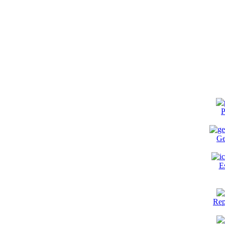
P
Ge
E
Rep