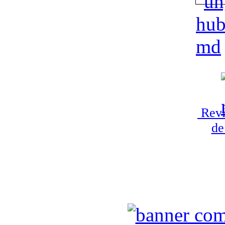
Revi
de