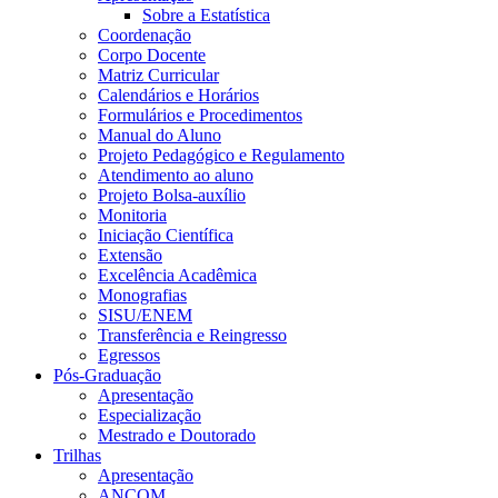
Sobre a Estatística
Coordenação
Corpo Docente
Matriz Curricular
Calendários e Horários
Formulários e Procedimentos
Manual do Aluno
Projeto Pedagógico e Regulamento
Atendimento ao aluno
Projeto Bolsa-auxílio
Monitoria
Iniciação Científica
Extensão
Excelência Acadêmica
Monografias
SISU/ENEM
Transferência e Reingresso
Egressos
Pós-Graduação
Apresentação
Especialização
Mestrado e Doutorado
Trilhas
Apresentação
ANCOM