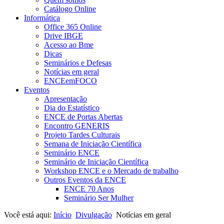
Catálogo Online
Informática
Office 365 Online
Drive IBGE
Acesso ao Bme
Dicas
Seminários e Defesas
Notícias em geral
ENCEemFOCO
Eventos
Apresentação
Dia do Estatístico
ENCE de Portas Abertas
Encontro GENERIS
Projeto Tardes Culturais
Semana de Iniciação Científica
Seminário ENCE
Seminário de Iniciação Científica
Workshop ENCE e o Mercado de trabalho
Outros Eventos da ENCE
ENCE 70 Anos
Seminário Ser Mulher
Você está aqui:
Início
Divulgação
Notícias em geral