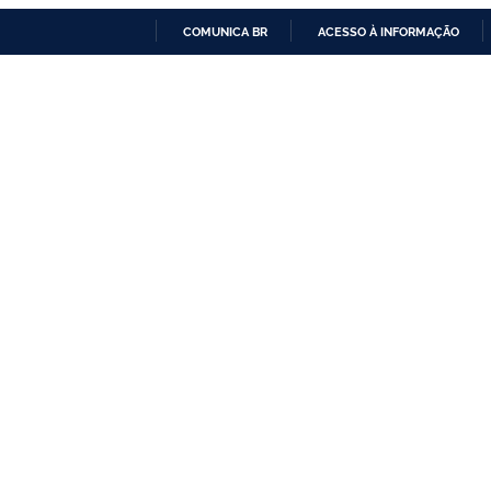
COMUNICA BR
ACESSO À INFORMAÇÃO
IR
PARA
O
CONTEÚDO