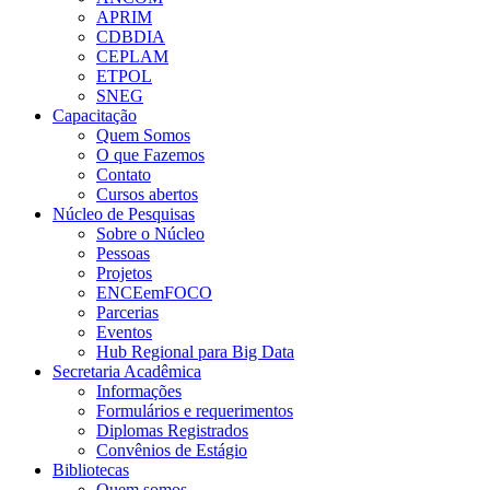
APRIM
CDBDIA
CEPLAM
ETPOL
SNEG
Capacitação
Quem Somos
O que Fazemos
Contato
Cursos abertos
Núcleo de Pesquisas
Sobre o Núcleo
Pessoas
Projetos
ENCEemFOCO
Parcerias
Eventos
Hub Regional para Big Data
Secretaria Acadêmica
Informações
Formulários e requerimentos
Diplomas Registrados
Convênios de Estágio
Bibliotecas
Quem somos