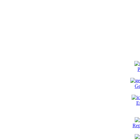
P
Ge
E
Rep