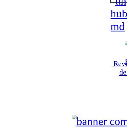
Revi
de