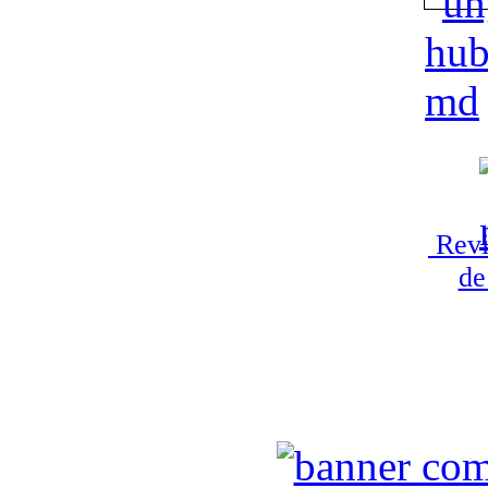
Revi
de