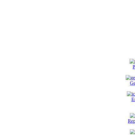
P
Ge
E
Rep