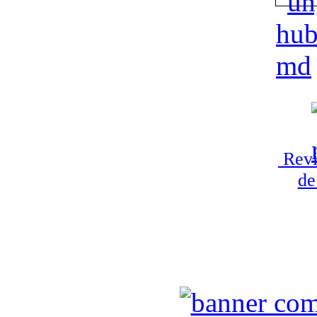
Revi
de