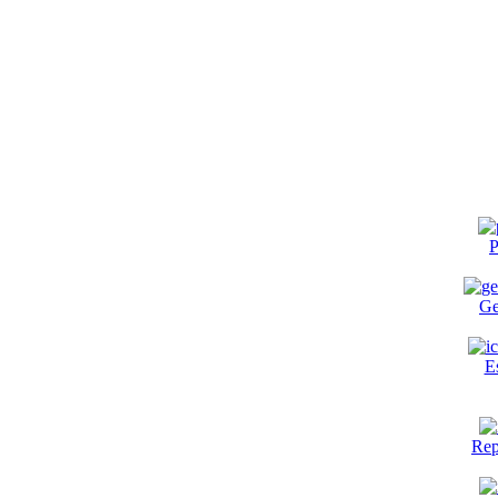
P
Ge
E
Rep