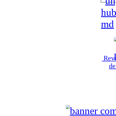
Revi
de