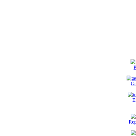
P
Ge
E
Rep