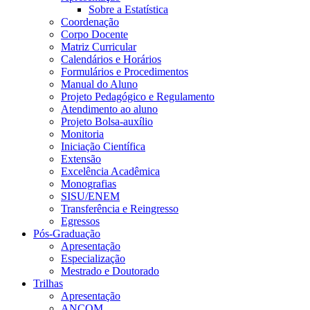
Sobre a Estatística
Coordenação
Corpo Docente
Matriz Curricular
Calendários e Horários
Formulários e Procedimentos
Manual do Aluno
Projeto Pedagógico e Regulamento
Atendimento ao aluno
Projeto Bolsa-auxílio
Monitoria
Iniciação Científica
Extensão
Excelência Acadêmica
Monografias
SISU/ENEM
Transferência e Reingresso
Egressos
Pós-Graduação
Apresentação
Especialização
Mestrado e Doutorado
Trilhas
Apresentação
ANCOM