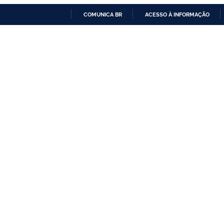
COMUNICA BR
ACESSO À INFORMAÇÃO
IR
PARA
O
CONTEÚDO