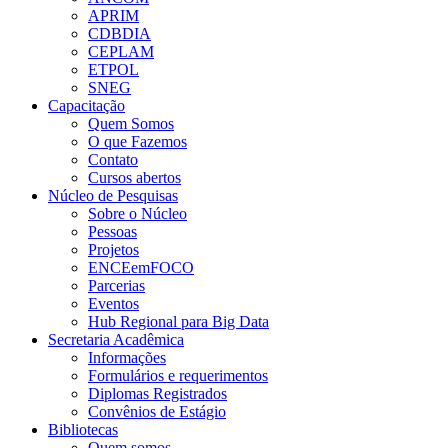
APRIM
CDBDIA
CEPLAM
ETPOL
SNEG
Capacitação
Quem Somos
O que Fazemos
Contato
Cursos abertos
Núcleo de Pesquisas
Sobre o Núcleo
Pessoas
Projetos
ENCEemFOCO
Parcerias
Eventos
Hub Regional para Big Data
Secretaria Acadêmica
Informações
Formulários e requerimentos
Diplomas Registrados
Convênios de Estágio
Bibliotecas
Quem somos