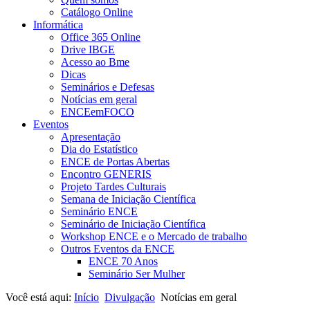
Catálogo Online
Informática
Office 365 Online
Drive IBGE
Acesso ao Bme
Dicas
Seminários e Defesas
Notícias em geral
ENCEemFOCO
Eventos
Apresentação
Dia do Estatístico
ENCE de Portas Abertas
Encontro GENERIS
Projeto Tardes Culturais
Semana de Iniciação Científica
Seminário ENCE
Seminário de Iniciação Científica
Workshop ENCE e o Mercado de trabalho
Outros Eventos da ENCE
ENCE 70 Anos
Seminário Ser Mulher
Você está aqui:
Início
Divulgação
Notícias em geral