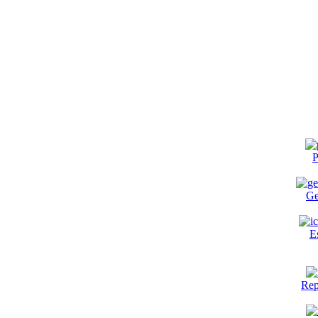
P
Ge
E
Rep