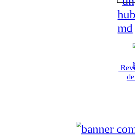
Revi
de