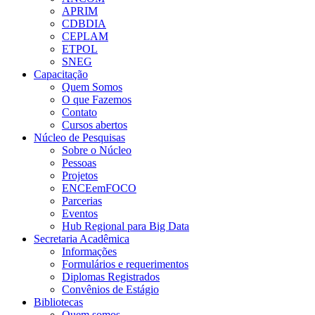
APRIM
CDBDIA
CEPLAM
ETPOL
SNEG
Capacitação
Quem Somos
O que Fazemos
Contato
Cursos abertos
Núcleo de Pesquisas
Sobre o Núcleo
Pessoas
Projetos
ENCEemFOCO
Parcerias
Eventos
Hub Regional para Big Data
Secretaria Acadêmica
Informações
Formulários e requerimentos
Diplomas Registrados
Convênios de Estágio
Bibliotecas
Quem somos