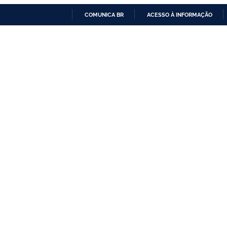
COMUNICA BR
ACESSO À INFORMAÇÃO
IR
PARA
O
CONTEÚDO