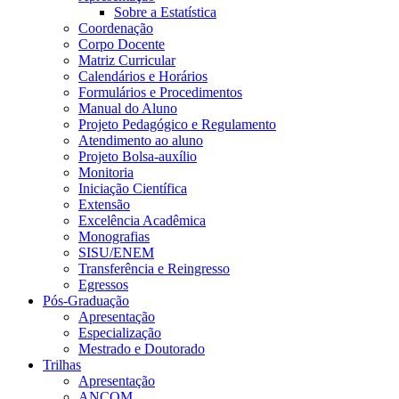
Sobre a Estatística
Coordenação
Corpo Docente
Matriz Curricular
Calendários e Horários
Formulários e Procedimentos
Manual do Aluno
Projeto Pedagógico e Regulamento
Atendimento ao aluno
Projeto Bolsa-auxílio
Monitoria
Iniciação Científica
Extensão
Excelência Acadêmica
Monografias
SISU/ENEM
Transferência e Reingresso
Egressos
Pós-Graduação
Apresentação
Especialização
Mestrado e Doutorado
Trilhas
Apresentação
ANCOM