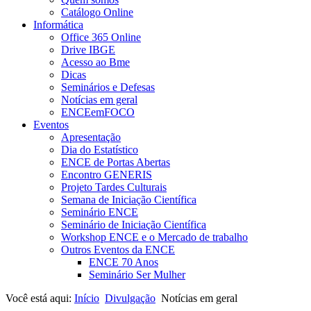
Catálogo Online
Informática
Office 365 Online
Drive IBGE
Acesso ao Bme
Dicas
Seminários e Defesas
Notícias em geral
ENCEemFOCO
Eventos
Apresentação
Dia do Estatístico
ENCE de Portas Abertas
Encontro GENERIS
Projeto Tardes Culturais
Semana de Iniciação Científica
Seminário ENCE
Seminário de Iniciação Científica
Workshop ENCE e o Mercado de trabalho
Outros Eventos da ENCE
ENCE 70 Anos
Seminário Ser Mulher
Você está aqui:
Início
Divulgação
Notícias em geral