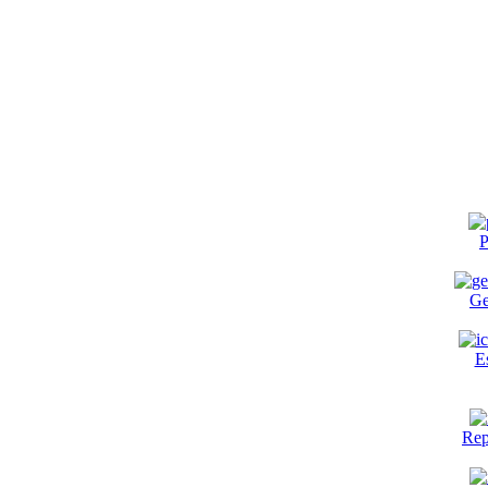
P
Ge
E
Rep