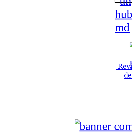
Revi
de