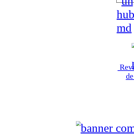
Revi
de