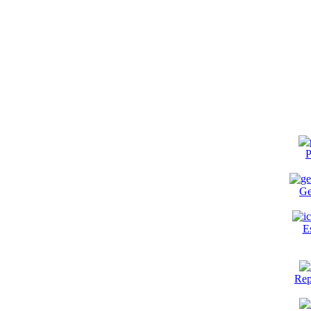
P
Ge
E
Rep