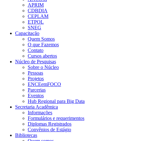
APRIM
CDBDIA
CEPLAM
ETPOL
SNEG
Capacitação
Quem Somos
O que Fazemos
Contato
Cursos abertos
Núcleo de Pesquisas
Sobre o Núcleo
Pessoas
Projetos
ENCEemFOCO
Parcerias
Eventos
Hub Regional para Big Data
Secretaria Acadêmica
Informações
Formulários e requerimentos
Diplomas Registrados
Convênios de Estágio
Bibliotecas
Quem somos