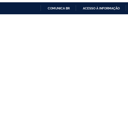
COMUNICA BR
ACESSO À INFORMAÇÃO
IR
PARA
O
CONTEÚDO