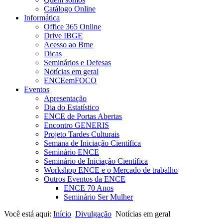
Catálogo Online
Informática
Office 365 Online
Drive IBGE
Acesso ao Bme
Dicas
Seminários e Defesas
Notícias em geral
ENCEemFOCO
Eventos
Apresentação
Dia do Estatístico
ENCE de Portas Abertas
Encontro GENERIS
Projeto Tardes Culturais
Semana de Iniciação Científica
Seminário ENCE
Seminário de Iniciação Científica
Workshop ENCE e o Mercado de trabalho
Outros Eventos da ENCE
ENCE 70 Anos
Seminário Ser Mulher
Você está aqui:
Início
Divulgação
Notícias em geral