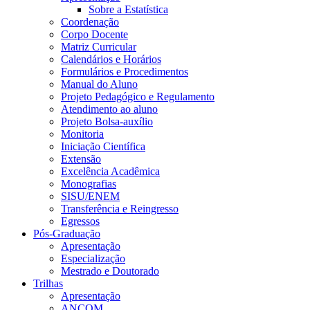
Sobre a Estatística
Coordenação
Corpo Docente
Matriz Curricular
Calendários e Horários
Formulários e Procedimentos
Manual do Aluno
Projeto Pedagógico e Regulamento
Atendimento ao aluno
Projeto Bolsa-auxílio
Monitoria
Iniciação Científica
Extensão
Excelência Acadêmica
Monografias
SISU/ENEM
Transferência e Reingresso
Egressos
Pós-Graduação
Apresentação
Especialização
Mestrado e Doutorado
Trilhas
Apresentação
ANCOM