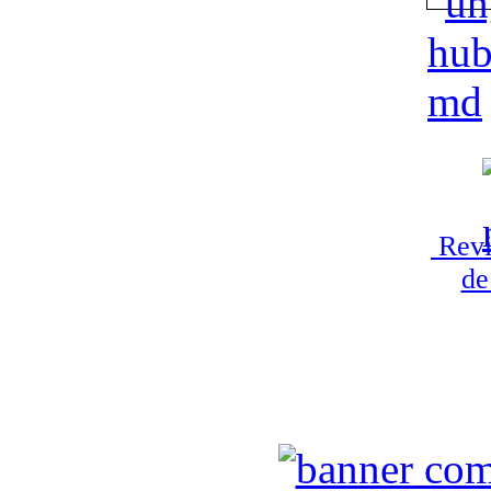
Revi
de