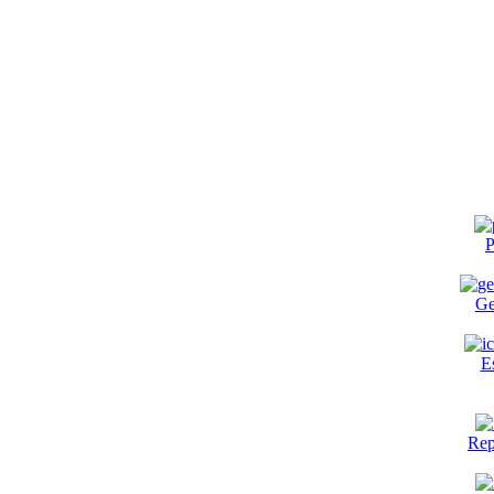
P
Ge
E
Rep