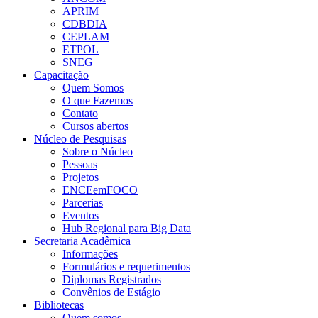
APRIM
CDBDIA
CEPLAM
ETPOL
SNEG
Capacitação
Quem Somos
O que Fazemos
Contato
Cursos abertos
Núcleo de Pesquisas
Sobre o Núcleo
Pessoas
Projetos
ENCEemFOCO
Parcerias
Eventos
Hub Regional para Big Data
Secretaria Acadêmica
Informações
Formulários e requerimentos
Diplomas Registrados
Convênios de Estágio
Bibliotecas
Quem somos