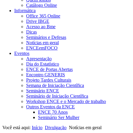
Catálogo Online
Informática
Office 365 Online
Drive IBGE
Acesso ao Bme
Dicas
Seminários e Defesas
Notícias em geral
ENCEemFOCO
Eventos
Apresentação
Dia do Estatístico
ENCE de Portas Abertas
Encontro GENERIS
Projeto Tardes Culturais
Semana de Iniciação Científica
Seminário ENCE
Seminário de Iniciação Científica
Workshop ENCE e o Mercado de trabalho
Outros Eventos da ENCE
ENCE 70 Anos
Seminário Ser Mulher
Você está aqui:
Início
Divulgação
Notícias em geral