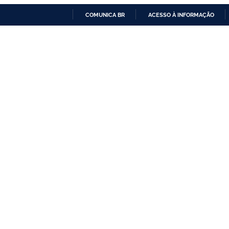
COMUNICA BR
ACESSO À INFORMAÇÃO
IR
PARA
O
CONTEÚDO