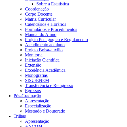
Sobre a Estatística
Coordenação
Corpo Docente
Matriz Curricular
Calendários e Horários
Formulários e Procedimentos
Manual do Aluno
Projeto Pedagógico e Regulamento
Atendimento ao aluno
Projeto Bolsa-auxílio
Monitoria
Iniciação Científica
Extensão
Excelência Acadêmica
Monografias
SISU/ENEM
Transferência e Reingresso
Egressos
Pós-Graduação
Apresentação
Especialização
Mestrado e Doutorado
Trilhas
Apresentação
ANCOM