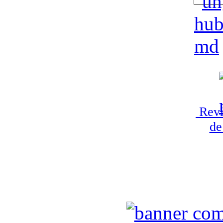
Revi
de