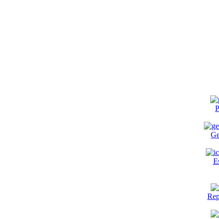
P
Ge
E
Rep