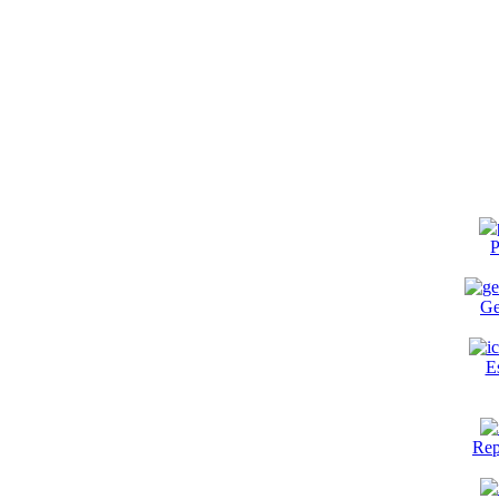
P
Ge
E
Rep