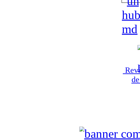
Revi
de