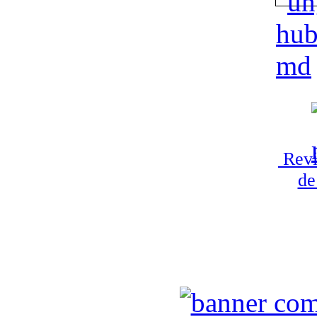
Revi
de