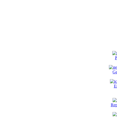
P
Ge
E
Rep