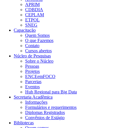
APRIM
CDBDIA
CEPLAM
ETPOL
SNEG
Capacitação
Quem Somos
O que Fazemos
Contato
Cursos abertos
Núcleo de Pesquisas
Sobre o Núcleo
Pessoas
Projetos
ENCEemFOCO
Parcerias
Eventos
Hub Regional para Big Data
Secretaria Acadêmica
Informações
Formulários e requerimentos
Diplomas Registrados
Convênios de Estágio
Bibliotecas
Quem somos