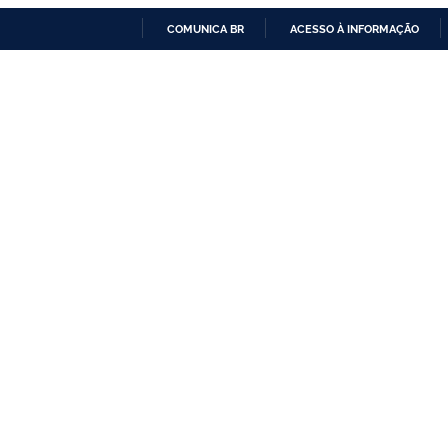
COMUNICA BR
ACESSO À INFORMAÇÃO
IR
PARA
O
CONTEÚDO