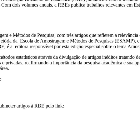
40. Com dois volumes anuais, a RBEs publica trabalhos relevantes em Es
em e Métodos de Pesquisa, com três artigos que refletem a relevância d
ajetória da Escola de Amostragem e Métodos de Pesquisas (ESAMP), cu
E, é a editora responsável por esta edição especial sobre o tema Amo
odos estatísticos através da divulgação de artigos inéditos tratando de
as e privadas, reafirmando a importância da pesquisa acadêmica e sua ap
área.
:
ubmeter artigos à RBE pelo link: