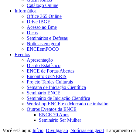
Catálogo Online
Informática
Office 365 Online
Drive IBGE
Acesso ao Bme
Dicas
Seminários e Defesas
Notícias em geral
ENCEemFOCO
Eventos
Apresentação
Dia do Estatístico
ENCE de Portas Abertas
Encontro GENERIS
Projeto Tardes Culturais
Semana de Iniciação Científica
Seminário ENCE
Seminário de Iniciação Científica
Workshop ENCE e o Mercado de trabalho
Outros Eventos da ENCE
ENCE 70 Anos
Seminário Ser Mulher
Você está aqui:
Início
Divulgação
Notícias em geral
Lançamento da N