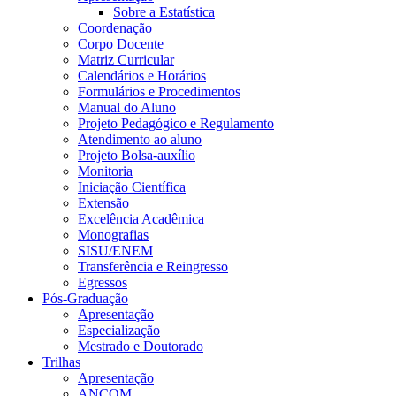
Sobre a Estatística
Coordenação
Corpo Docente
Matriz Curricular
Calendários e Horários
Formulários e Procedimentos
Manual do Aluno
Projeto Pedagógico e Regulamento
Atendimento ao aluno
Projeto Bolsa-auxílio
Monitoria
Iniciação Científica
Extensão
Excelência Acadêmica
Monografias
SISU/ENEM
Transferência e Reingresso
Egressos
Pós-Graduação
Apresentação
Especialização
Mestrado e Doutorado
Trilhas
Apresentação
ANCOM