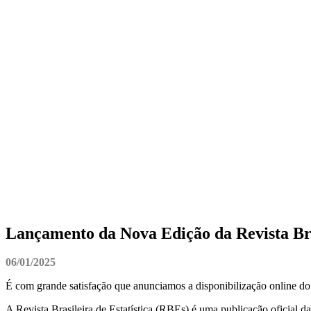
Lançamento da Nova Edição da Revista Bras
06/01/2025
É com grande satisfação que anunciamos a disponibilização online do V
A Revista Brasileira de Estatística (RBEs) é uma publicação oficial d