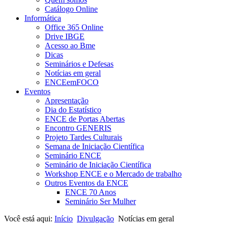
Catálogo Online
Informática
Office 365 Online
Drive IBGE
Acesso ao Bme
Dicas
Seminários e Defesas
Notícias em geral
ENCEemFOCO
Eventos
Apresentação
Dia do Estatístico
ENCE de Portas Abertas
Encontro GENERIS
Projeto Tardes Culturais
Semana de Iniciação Científica
Seminário ENCE
Seminário de Iniciação Científica
Workshop ENCE e o Mercado de trabalho
Outros Eventos da ENCE
ENCE 70 Anos
Seminário Ser Mulher
Você está aqui:
Início
Divulgação
Notícias em geral