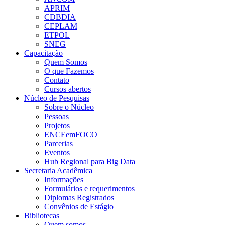
APRIM
CDBDIA
CEPLAM
ETPOL
SNEG
Capacitação
Quem Somos
O que Fazemos
Contato
Cursos abertos
Núcleo de Pesquisas
Sobre o Núcleo
Pessoas
Projetos
ENCEemFOCO
Parcerias
Eventos
Hub Regional para Big Data
Secretaria Acadêmica
Informações
Formulários e requerimentos
Diplomas Registrados
Convênios de Estágio
Bibliotecas
Quem somos