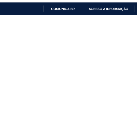
COMUNICA BR
ACESSO À INFORMAÇÃO
IR
PARA
O
CONTEÚDO