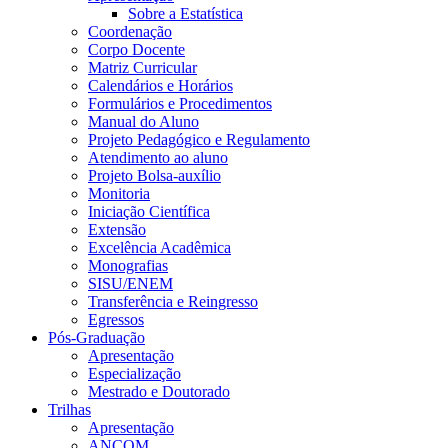
Sobre a Estatística
Coordenação
Corpo Docente
Matriz Curricular
Calendários e Horários
Formulários e Procedimentos
Manual do Aluno
Projeto Pedagógico e Regulamento
Atendimento ao aluno
Projeto Bolsa-auxílio
Monitoria
Iniciação Científica
Extensão
Excelência Acadêmica
Monografias
SISU/ENEM
Transferência e Reingresso
Egressos
Pós-Graduação
Apresentação
Especialização
Mestrado e Doutorado
Trilhas
Apresentação
ANCOM