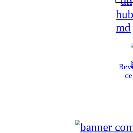
Revi
de