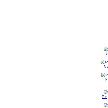
P
Ge
E
Rep