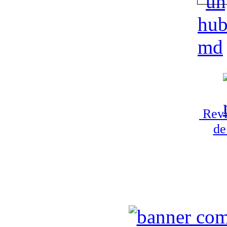
Revi
de