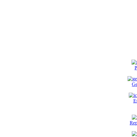
P
Ge
E
Rep