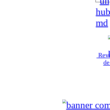
Revi
de