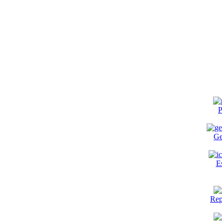
P
Ge
E
Rep