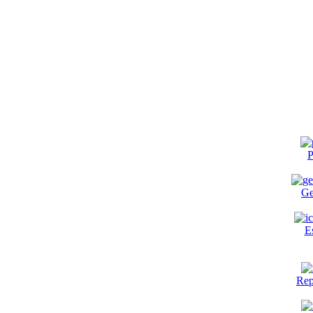
P
Ge
E
Rep