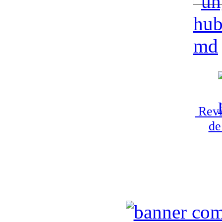
Revi
de