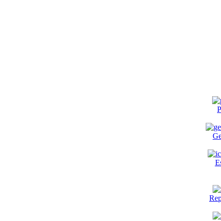
P
Ge
E
Rep