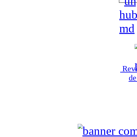
Revi
de