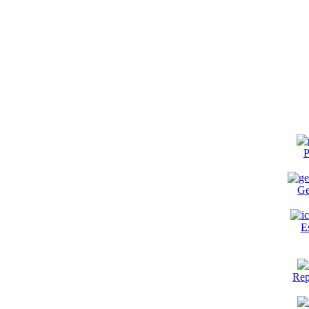
P
Ge
E
Rep