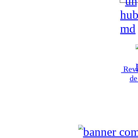
Revi
de