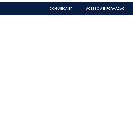
COMUNICA BR
ACESSO À INFORMAÇÃO
IR
PARA
O
CONTEÚDO