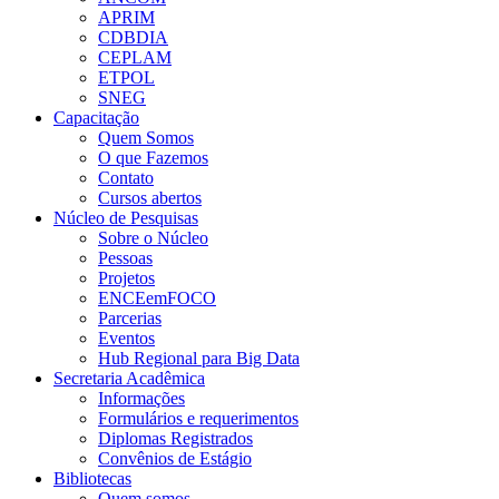
APRIM
CDBDIA
CEPLAM
ETPOL
SNEG
Capacitação
Quem Somos
O que Fazemos
Contato
Cursos abertos
Núcleo de Pesquisas
Sobre o Núcleo
Pessoas
Projetos
ENCEemFOCO
Parcerias
Eventos
Hub Regional para Big Data
Secretaria Acadêmica
Informações
Formulários e requerimentos
Diplomas Registrados
Convênios de Estágio
Bibliotecas
Quem somos