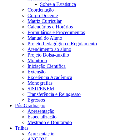
Sobre a Estatística
Coordenação
Corpo Docente
Matriz Curricular
Calendários e Horários
Formulários e Procedimentos
Manual do Aluno
Projeto Pedagógico e Regulamento
Atendimento ao aluno
Projeto Bolsa-auxílio
Monitoria
Iniciação Científica
Extensão
Excelência Acadêmica
Monografias
SISU/ENEM
Transferência e Reingresso
Egressos
Pós-Graduação
Apresentação
Especialização
Mestrado e Doutorado
Trilhas
Apresentação
ANCOM