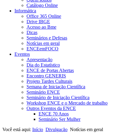
Catálogo Online
Informática
Office 365 Online
Drive IBGE
Acesso ao Bme
Dicas
Seminários e Defesas
Notícias em geral
ENCEemFOCO
Eventos
Apresentação
Dia do Estatístico
ENCE de Portas Abertas
Encontro GENERIS
Projeto Tardes Culturais
Semana de Iniciação Científica
Seminário ENCE
Seminário de Iniciação Científica
Workshop ENCE e o Mercado de trabalho
Outros Eventos da ENCE
ENCE 70 Anos
Seminário Ser Mulher
Você está aqui:
Início
Divulgação
Notícias em geral