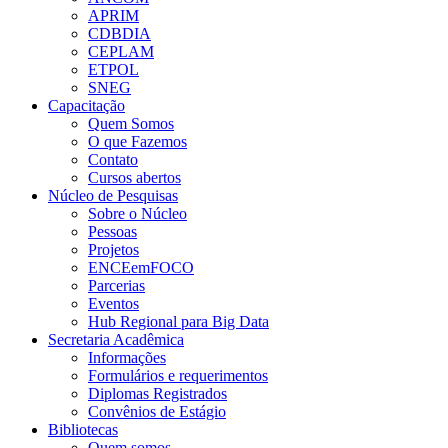
APRIM
CDBDIA
CEPLAM
ETPOL
SNEG
Capacitação
Quem Somos
O que Fazemos
Contato
Cursos abertos
Núcleo de Pesquisas
Sobre o Núcleo
Pessoas
Projetos
ENCEemFOCO
Parcerias
Eventos
Hub Regional para Big Data
Secretaria Acadêmica
Informações
Formulários e requerimentos
Diplomas Registrados
Convênios de Estágio
Bibliotecas
Quem somos