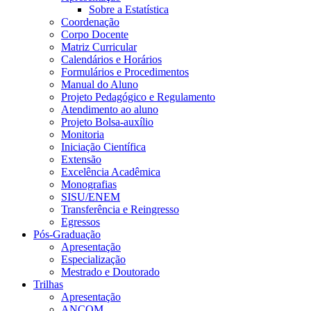
Sobre a Estatística
Coordenação
Corpo Docente
Matriz Curricular
Calendários e Horários
Formulários e Procedimentos
Manual do Aluno
Projeto Pedagógico e Regulamento
Atendimento ao aluno
Projeto Bolsa-auxílio
Monitoria
Iniciação Científica
Extensão
Excelência Acadêmica
Monografias
SISU/ENEM
Transferência e Reingresso
Egressos
Pós-Graduação
Apresentação
Especialização
Mestrado e Doutorado
Trilhas
Apresentação
ANCOM