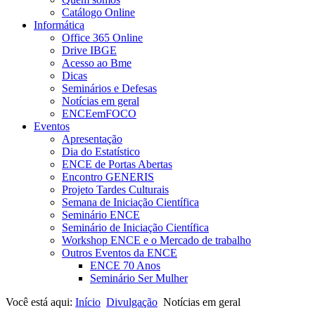
Catálogo Online
Informática
Office 365 Online
Drive IBGE
Acesso ao Bme
Dicas
Seminários e Defesas
Notícias em geral
ENCEemFOCO
Eventos
Apresentação
Dia do Estatístico
ENCE de Portas Abertas
Encontro GENERIS
Projeto Tardes Culturais
Semana de Iniciação Científica
Seminário ENCE
Seminário de Iniciação Científica
Workshop ENCE e o Mercado de trabalho
Outros Eventos da ENCE
ENCE 70 Anos
Seminário Ser Mulher
Você está aqui:
Início
Divulgação
Notícias em geral