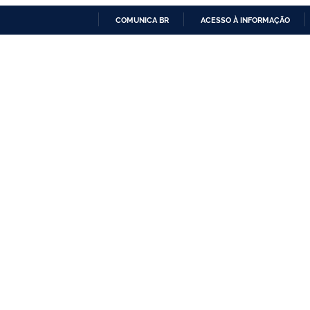
COMUNICA BR
ACESSO À INFORMAÇÃO
IR
PARA
O
CONTEÚDO