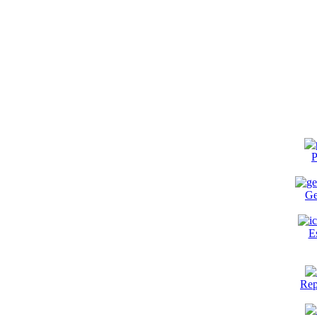
P
Ge
E
Rep