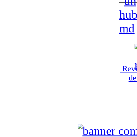
Revi
de