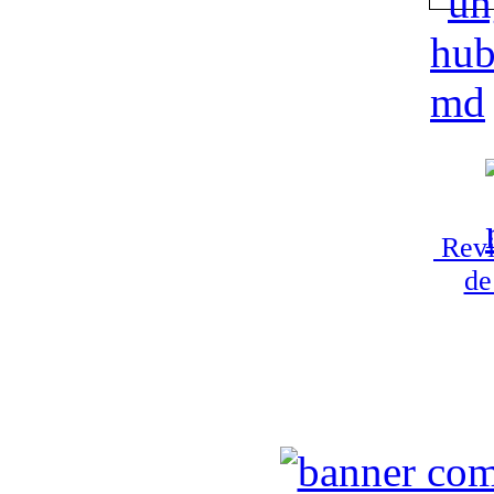
Revi
de