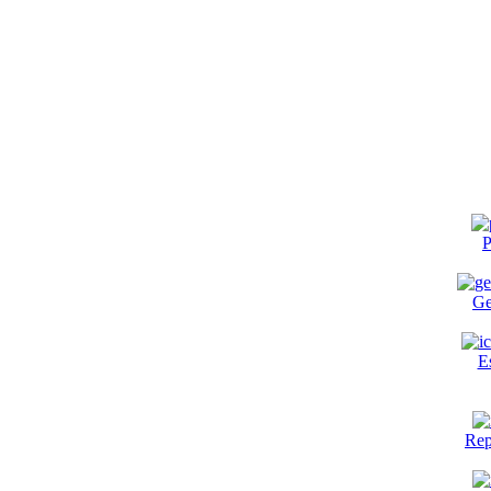
P
Ge
E
Rep