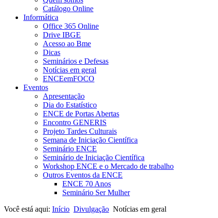
Catálogo Online
Informática
Office 365 Online
Drive IBGE
Acesso ao Bme
Dicas
Seminários e Defesas
Notícias em geral
ENCEemFOCO
Eventos
Apresentação
Dia do Estatístico
ENCE de Portas Abertas
Encontro GENERIS
Projeto Tardes Culturais
Semana de Iniciação Científica
Seminário ENCE
Seminário de Iniciação Científica
Workshop ENCE e o Mercado de trabalho
Outros Eventos da ENCE
ENCE 70 Anos
Seminário Ser Mulher
Você está aqui:
Início
Divulgação
Notícias em geral