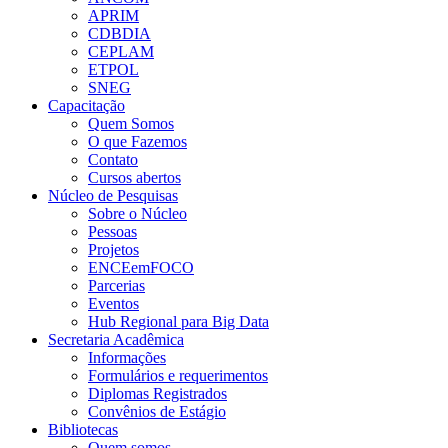
APRIM
CDBDIA
CEPLAM
ETPOL
SNEG
Capacitação
Quem Somos
O que Fazemos
Contato
Cursos abertos
Núcleo de Pesquisas
Sobre o Núcleo
Pessoas
Projetos
ENCEemFOCO
Parcerias
Eventos
Hub Regional para Big Data
Secretaria Acadêmica
Informações
Formulários e requerimentos
Diplomas Registrados
Convênios de Estágio
Bibliotecas
Quem somos