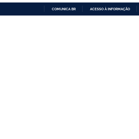
COMUNICA BR
ACESSO À INFORMAÇÃO
IR
PARA
O
CONTEÚDO