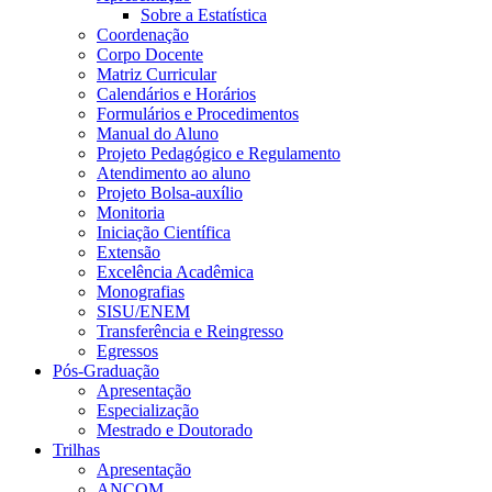
Sobre a Estatística
Coordenação
Corpo Docente
Matriz Curricular
Calendários e Horários
Formulários e Procedimentos
Manual do Aluno
Projeto Pedagógico e Regulamento
Atendimento ao aluno
Projeto Bolsa-auxílio
Monitoria
Iniciação Científica
Extensão
Excelência Acadêmica
Monografias
SISU/ENEM
Transferência e Reingresso
Egressos
Pós-Graduação
Apresentação
Especialização
Mestrado e Doutorado
Trilhas
Apresentação
ANCOM