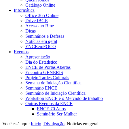
Catálogo Online
Informática
Office 365 Online
Drive IBGE
Acesso ao Bme
Dicas
Seminários e Defesas
Notícias em geral
ENCEemFOCO
Eventos
Apresentação
Dia do Estatístico
ENCE de Portas Abertas
Encontro GENERIS
Projeto Tardes Culturais
Semana de Iniciação Científica
Seminário ENCE
Seminário de Iniciação Científica
Workshop ENCE e o Mercado de trabalho
Outros Eventos da ENCE
ENCE 70 Anos
Seminário Ser Mulher
Você está aqui:
Início
Divulgação
Notícias em geral