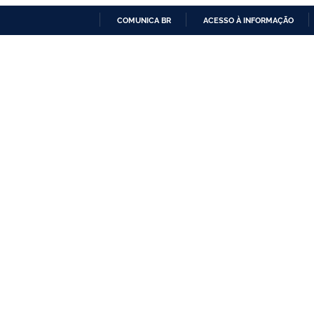
COMUNICA BR
ACESSO À INFORMAÇÃO
IR
PARA
O
CONTEÚDO