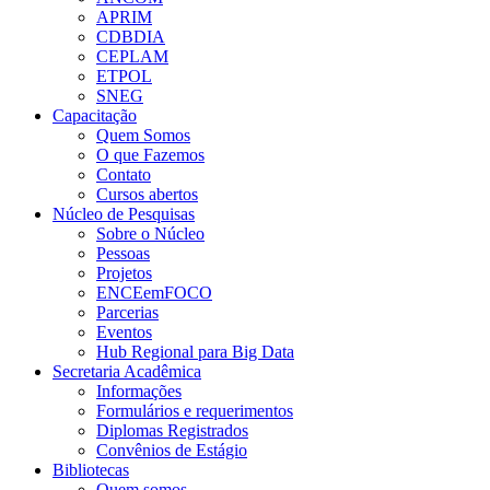
APRIM
CDBDIA
CEPLAM
ETPOL
SNEG
Capacitação
Quem Somos
O que Fazemos
Contato
Cursos abertos
Núcleo de Pesquisas
Sobre o Núcleo
Pessoas
Projetos
ENCEemFOCO
Parcerias
Eventos
Hub Regional para Big Data
Secretaria Acadêmica
Informações
Formulários e requerimentos
Diplomas Registrados
Convênios de Estágio
Bibliotecas
Quem somos