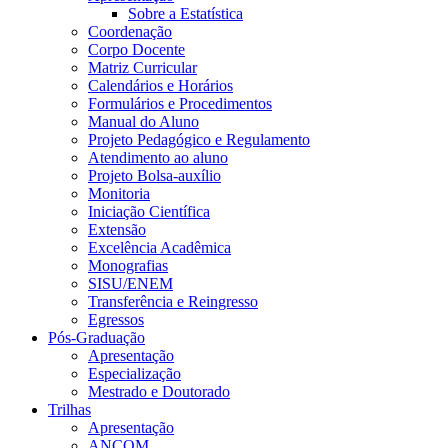
Sobre a Estatística
Coordenação
Corpo Docente
Matriz Curricular
Calendários e Horários
Formulários e Procedimentos
Manual do Aluno
Projeto Pedagógico e Regulamento
Atendimento ao aluno
Projeto Bolsa-auxílio
Monitoria
Iniciação Científica
Extensão
Excelência Acadêmica
Monografias
SISU/ENEM
Transferência e Reingresso
Egressos
Pós-Graduação
Apresentação
Especialização
Mestrado e Doutorado
Trilhas
Apresentação
ANCOM