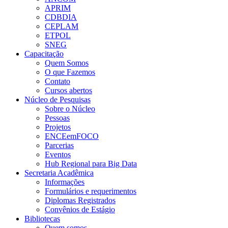
APRIM
CDBDIA
CEPLAM
ETPOL
SNEG
Capacitação
Quem Somos
O que Fazemos
Contato
Cursos abertos
Núcleo de Pesquisas
Sobre o Núcleo
Pessoas
Projetos
ENCEemFOCO
Parcerias
Eventos
Hub Regional para Big Data
Secretaria Acadêmica
Informações
Formulários e requerimentos
Diplomas Registrados
Convênios de Estágio
Bibliotecas
Quem somos