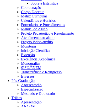
Sobre a Estatística
Coordenação
Corpo Docente
Matriz Curricular
Calendários e Horários
Formulários e Procedimentos
Manual do Aluno
Projeto Pedagógico e Regulamento
Atendimento ao aluno
Projeto Bolsa-auxílio
Monitoria
Iniciação Científica
Extensão
Excelência Acadêmica
Monografias
SISU/ENEM
Transferência e Reingresso
Egressos
Pós-Graduação
Apresentação
Especialização
Mestrado e Doutorado
Trilhas
Apresentação
ANCOM