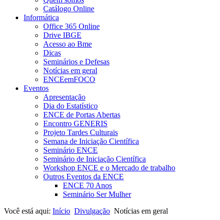
Catálogo Online
Informática
Office 365 Online
Drive IBGE
Acesso ao Bme
Dicas
Seminários e Defesas
Notícias em geral
ENCEemFOCO
Eventos
Apresentação
Dia do Estatístico
ENCE de Portas Abertas
Encontro GENERIS
Projeto Tardes Culturais
Semana de Iniciação Científica
Seminário ENCE
Seminário de Iniciação Científica
Workshop ENCE e o Mercado de trabalho
Outros Eventos da ENCE
ENCE 70 Anos
Seminário Ser Mulher
Você está aqui:
Início
Divulgação
Notícias em geral