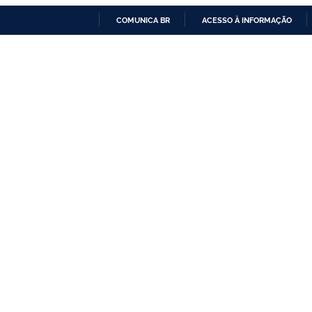
COMUNICA BR
ACESSO À INFORMAÇÃO
IR
PARA
O
CONTEÚDO