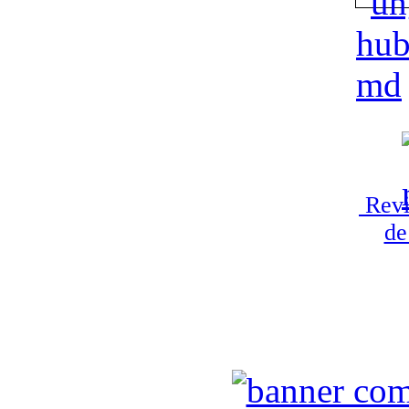
Revi
de