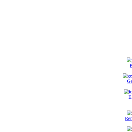
P
Ge
E
Rep