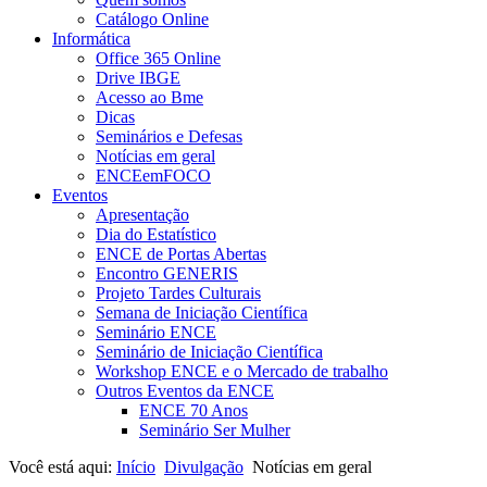
Catálogo Online
Informática
Office 365 Online
Drive IBGE
Acesso ao Bme
Dicas
Seminários e Defesas
Notícias em geral
ENCEemFOCO
Eventos
Apresentação
Dia do Estatístico
ENCE de Portas Abertas
Encontro GENERIS
Projeto Tardes Culturais
Semana de Iniciação Científica
Seminário ENCE
Seminário de Iniciação Científica
Workshop ENCE e o Mercado de trabalho
Outros Eventos da ENCE
ENCE 70 Anos
Seminário Ser Mulher
Você está aqui:
Início
Divulgação
Notícias em geral