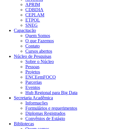
APRIM
CDBDIA
CEPLAM
ETPOL
SNEG
Capacitação
Quem Somos
O que Fazemos
Contato
Cursos abertos
Núcleo de Pesquisas
Sobre o Núcleo
Pessoas
Projetos
ENCEemFOCO
Parcerias
Eventos
Hub Regional para Big Data
Secretaria Acadêmica
Informações
Formulários e requerimentos
Diplomas Registrados
Convênios de Estágio
Bibliotecas
Quem somos