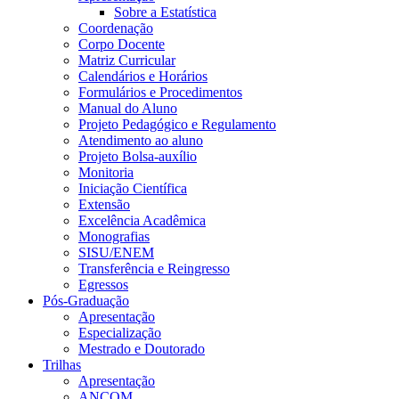
Sobre a Estatística
Coordenação
Corpo Docente
Matriz Curricular
Calendários e Horários
Formulários e Procedimentos
Manual do Aluno
Projeto Pedagógico e Regulamento
Atendimento ao aluno
Projeto Bolsa-auxílio
Monitoria
Iniciação Científica
Extensão
Excelência Acadêmica
Monografias
SISU/ENEM
Transferência e Reingresso
Egressos
Pós-Graduação
Apresentação
Especialização
Mestrado e Doutorado
Trilhas
Apresentação
ANCOM