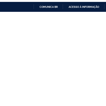
COMUNICA BR
ACESSO À INFORMAÇÃO
IR
PARA
O
CONTEÚDO