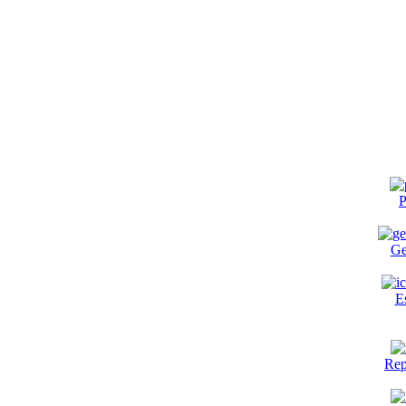
P
Ge
E
Rep