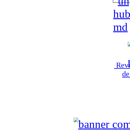
Revi
de