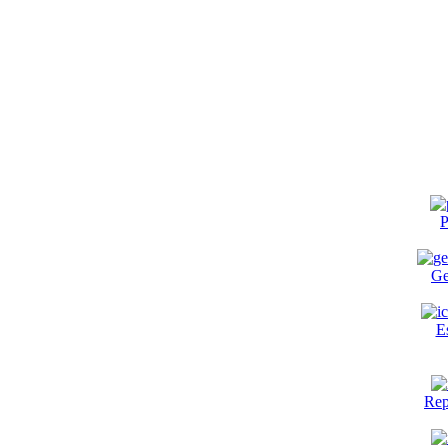
P
Ge
E
Rep