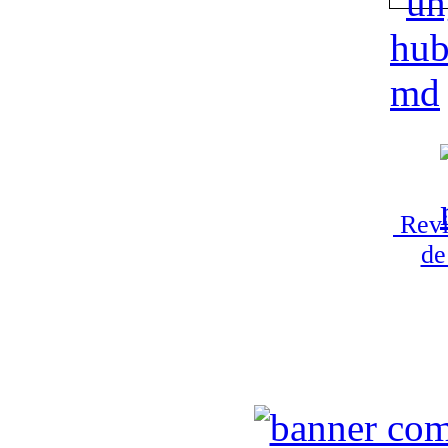
Revi
de