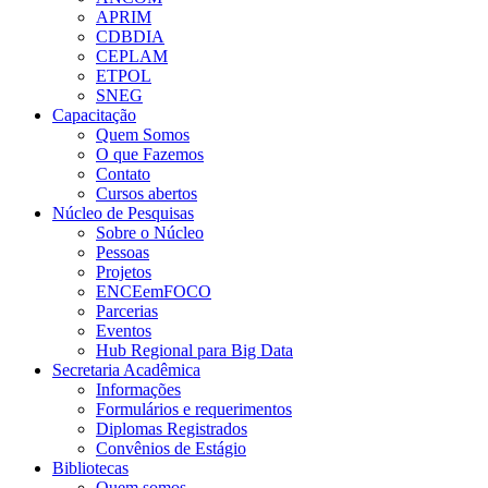
APRIM
CDBDIA
CEPLAM
ETPOL
SNEG
Capacitação
Quem Somos
O que Fazemos
Contato
Cursos abertos
Núcleo de Pesquisas
Sobre o Núcleo
Pessoas
Projetos
ENCEemFOCO
Parcerias
Eventos
Hub Regional para Big Data
Secretaria Acadêmica
Informações
Formulários e requerimentos
Diplomas Registrados
Convênios de Estágio
Bibliotecas
Quem somos