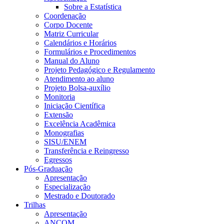
Sobre a Estatística
Coordenação
Corpo Docente
Matriz Curricular
Calendários e Horários
Formulários e Procedimentos
Manual do Aluno
Projeto Pedagógico e Regulamento
Atendimento ao aluno
Projeto Bolsa-auxílio
Monitoria
Iniciação Científica
Extensão
Excelência Acadêmica
Monografias
SISU/ENEM
Transferência e Reingresso
Egressos
Pós-Graduação
Apresentação
Especialização
Mestrado e Doutorado
Trilhas
Apresentação
ANCOM