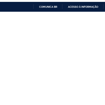
COMUNICA BR
ACESSO À INFORMAÇÃO
IR
PARA
O
CONTEÚDO