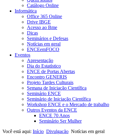
Catálogo Online
Informática
Office 365 Online
Drive IBGE
Acesso ao Bme
Dicas
Seminários e Defesas
Notícias em geral
ENCEemFOCO
Eventos
Apresentação
Dia do Estatístico
ENCE de Portas Abertas
Encontro GENERIS
Projeto Tardes Culturais
Semana de Iniciação Científica
Seminário ENCE
Seminário de Iniciação Científica
Workshop ENCE e o Mercado de trabalho
Outros Eventos da ENCE
ENCE 70 Anos
Seminário Ser Mulher
Você está aqui:
Início
Divulgação
Notícias em geral