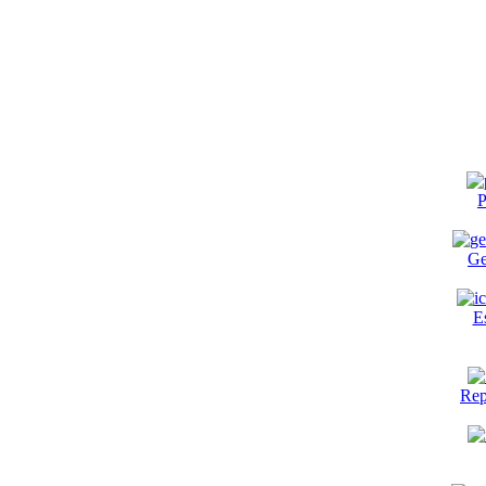
P
Ge
E
Rep