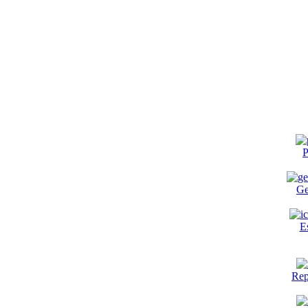
P
Ge
E
Rep