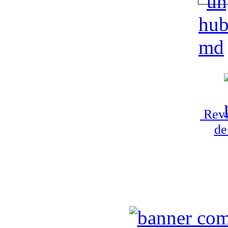
Revi
de