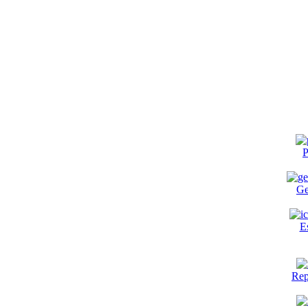
P
Ge
E
Rep