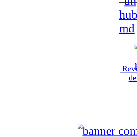
Revi
de