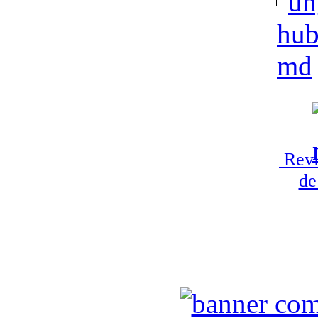
Revi
de