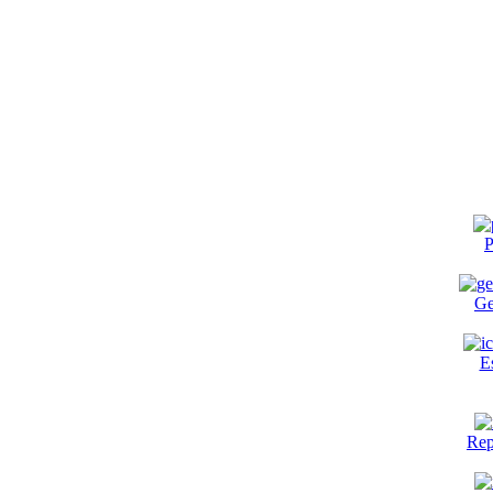
P
Ge
E
Rep