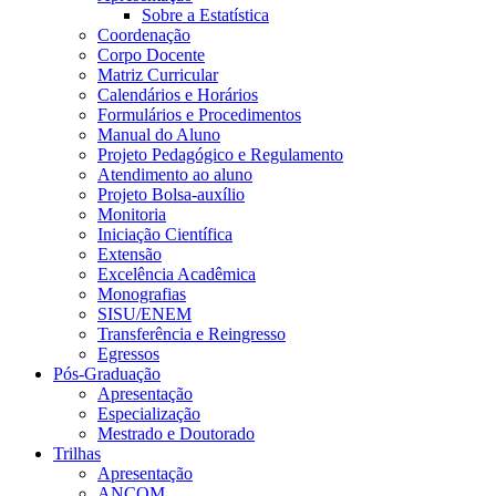
Sobre a Estatística
Coordenação
Corpo Docente
Matriz Curricular
Calendários e Horários
Formulários e Procedimentos
Manual do Aluno
Projeto Pedagógico e Regulamento
Atendimento ao aluno
Projeto Bolsa-auxílio
Monitoria
Iniciação Científica
Extensão
Excelência Acadêmica
Monografias
SISU/ENEM
Transferência e Reingresso
Egressos
Pós-Graduação
Apresentação
Especialização
Mestrado e Doutorado
Trilhas
Apresentação
ANCOM