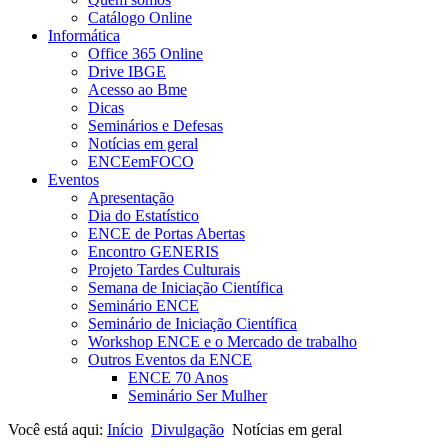
Catálogo Online
Informática
Office 365 Online
Drive IBGE
Acesso ao Bme
Dicas
Seminários e Defesas
Notícias em geral
ENCEemFOCO
Eventos
Apresentação
Dia do Estatístico
ENCE de Portas Abertas
Encontro GENERIS
Projeto Tardes Culturais
Semana de Iniciação Científica
Seminário ENCE
Seminário de Iniciação Científica
Workshop ENCE e o Mercado de trabalho
Outros Eventos da ENCE
ENCE 70 Anos
Seminário Ser Mulher
Você está aqui:
Início
Divulgação
Notícias em geral