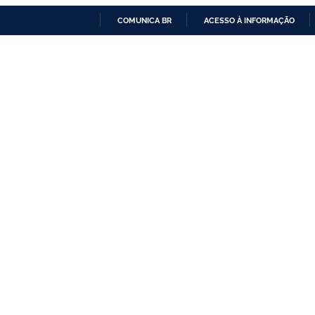
COMUNICA BR
ACESSO À INFORMAÇÃO
IR
PARA
O
CONTEÚDO