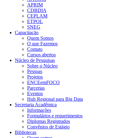
APRIM
CDBDIA
CEPLAM
ETPOL
SNEG
Capacitação
Quem Somos
O que Fazemos
Contato
Cursos abertos
Núcleo de Pesquisas
Sobre o Núcleo
Pessoas
Projetos
ENCEemFOCO
Parcerias
Eventos
Hub Regional para Big Data
Secretaria Acadêmica
Informações
Formulários e requerimentos
Diplomas Registrados
Convênios de Estágio
Bibliotecas
Quem somos