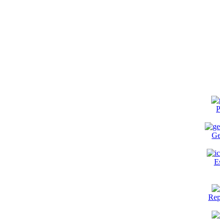
P
Ge
E
Rep