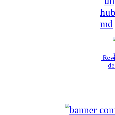
Revi
de